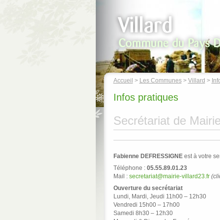
Accueil
>
Les Communes
>
Villard
>
Inf
Infos pratiques
Secrétariat de Mairi
Fabienne DEFRESSIGNE
est à votre s
Téléphone :
05.55.89.01.23
Mail :
secretariat@mairie-villard23.fr
(cl
Ouverture du secrétariat
Lundi, Mardi, Jeudi 11h00 – 12h30
Vendredi 15h00 – 17h00
Samedi 8h30 – 12h30