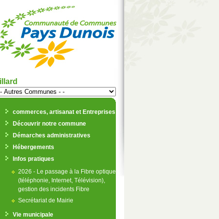
illard
commerces, artisanat et Entreprises
Découvrir notre commune
Démarches administratives
Hébergements
Infos pratiques
2026 - Le passage à la Fibre optique
(téléphonie, Internet, Télévision),
gestion des incidents Fibre
Secrétariat de Mairie
Vie municipale