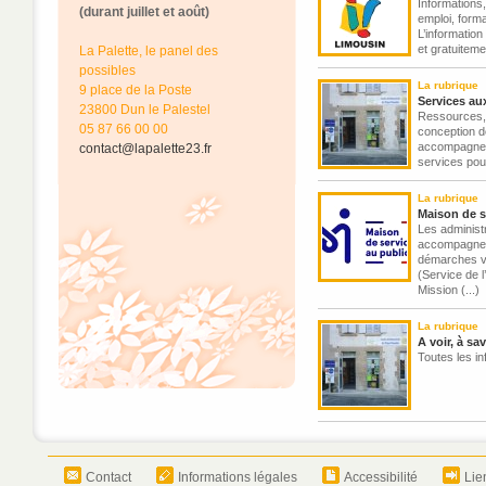
Informations
(durant juillet et août)
emploi, forma
L’informatio
et gratuitemen
La Palette, le panel des
possibles
La rubrique
9 place de la Poste
Services au
23800 Dun le Palestel
Ressources, 
05 87 66 00 00
conception d
accompagneme
contact@lapalette23.fr
services pour
La rubrique
Maison de s
Les administr
accompagneme
démarches ve
(Service de 
Mission (...)
La rubrique
A voir, à sav
Toutes les inf
Contact
Informations légales
Accessibilité
Lie