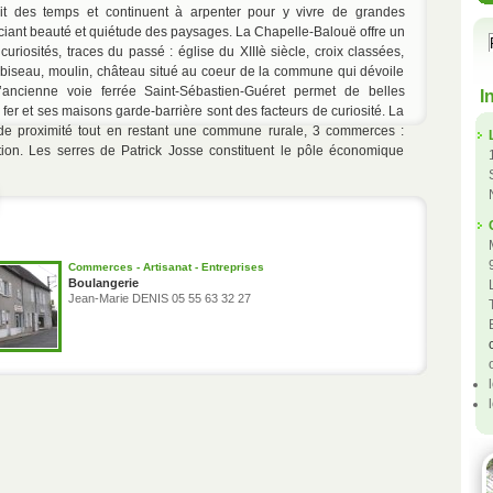
it des temps et continuent à arpenter pour y vivre de grandes
ciant beauté et quiétude des paysages. La Chapelle-Balouë offre un
uriosités, traces du passé : église du XIIIè siècle, croix classées,
en biseau, moulin, château situé au coeur de la commune qui dévoile
 L’ancienne voie ferrée Saint-Sébastien-Guéret permet de belles
I
er et ses maisons garde-barrière sont des facteurs de curiosité. La
 de proximité tout en restant une commune rurale, 3 commerces :
ation. Les serres de Patrick Josse constituent le pôle économique
Commerces - Artisanat - Entreprises
Boulangerie
Jean-Marie DENIS 05 55 63 32 27