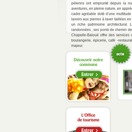
pélerins ont emprunté depuis la nu
aventures, en pleine nature, en appré
cadre agréable doté d’une multitude c
lavoirs aux pierres à laver taillées 
un riche patrimoine architectural.
randonnées , ses ponts de chemin de f
Chapelle-Balouë offre des services
boulangerie, épicerie, café -restaur
majeur.