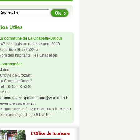
nfos Utiles
La commune de La Chapelle-Balouë
147 habitants au recensement 2008
Superficie 6ha73a32ca
Nom des habitants : les Chapellois
Coordonnées
Mairie
9, route de Crozant
La Chapelle Balouë
Tél : 05.55.63.53.85
Email :
communelachapellebaloue@wanadoo.fr
ouverture secrétariat :
le lundi : de 9 h à 12 h et de 14 h à 16 h 30
les mardi et jeudi : de 9 h à 12 h