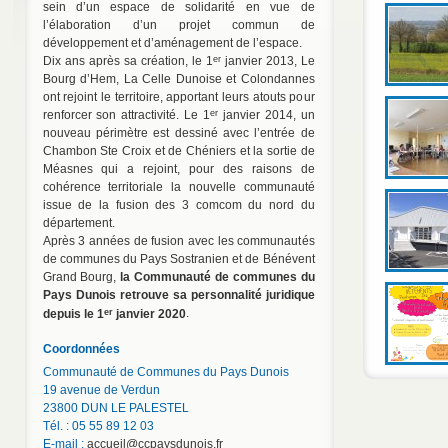
sein d’un espace de solidarité en vue de
l’élaboration d’un projet commun de
développement et d’aménagement de l’espace.
er
Dix ans après sa création, le 1
janvier 2013, Le
Bourg d’Hem, La Celle Dunoise et Colondannes
ont rejoint le territoire, apportant leurs atouts pour
er
renforcer son attractivité. Le 1
janvier 2014, un
nouveau périmètre est dessiné avec l’entrée de
Chambon Ste Croix et de Chéniers et la sortie de
Méasnes qui a rejoint, pour des raisons de
cohérence territoriale la nouvelle communauté
issue de la fusion des 3 comcom du nord du
département.
Après 3 années de fusion avec les communautés
de communes du Pays Sostranien et de Bénévent
Grand Bourg,
la Communauté de communes du
Pays Dunois retrouve sa personnalité juridique
er
depuis le 1
janvier 2020
.
Coordonnées
Communauté de Communes du Pays Dunois
19 avenue de Verdun
23800 DUN LE PALESTEL
Tél. : 05 55 89 12 03
E-mail :
accueil@ccpaysdunois.fr