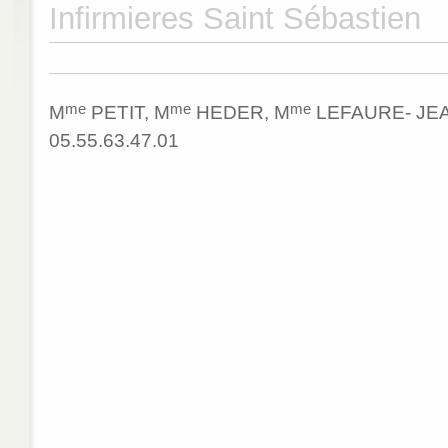
Infirmieres Saint Sébastien
me
me
me
M
PETIT, M
HEDER, M
LEFAURE- JEA
05.55.63.47.01