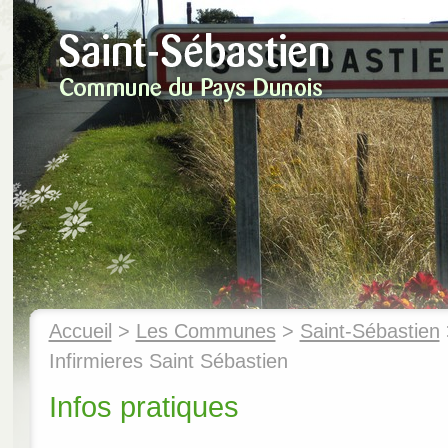
Accueil
>
Les Communes
>
Saint-Sébastien
Infirmieres Saint Sébastien
Infos pratiques