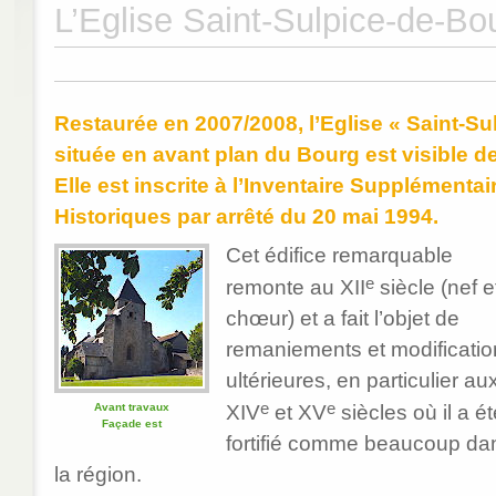
L’Eglise Saint-Sulpice-de-Bo
Restaurée en 2007/2008, l’Eglise « Saint-Su
située en avant plan du Bourg est visible de 
Elle est inscrite à l’Inventaire Supplément
Historiques par arrêté du 20 mai 1994.
Cet édifice remarquable
e
remonte au XII
siècle (nef e
chœur) et a fait l’objet de
remaniements et modificatio
ultérieures, en particulier au
e
e
Avant travaux
XIV
et XV
siècles où il a ét
Façade est
fortifié comme beaucoup da
la région.