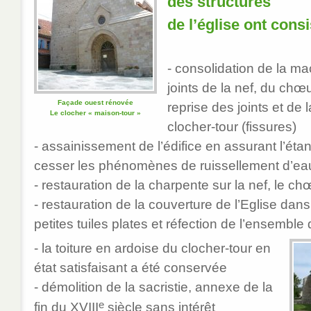
des structures
de l’église ont consi
- consolidation de la ma
joints de la nef, du chœu
Façade ouest rénovée
reprise des joints et de
Le clocher « maison-tour »
clocher-tour (fissures)
- assainissement de l’édifice en assurant l’étan
cesser les phénomènes de ruissellement d’eau
- restauration de la charpente sur la nef, le ch
- restauration de la couverture de l’Eglise dans
petites tuiles plates et réfection de l’ensemble 
- la toiture en ardoise du clocher-tour en
état satisfaisant a été conservée
- démolition de la sacristie, annexe de la
e
fin du XVIII
siècle sans intérêt