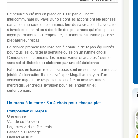
Ce service a été mis en place en 1993 par la Charte
Intercommunale du Pays Dunois dont les actions ont été reprises
par la communauté de communes lors de sa création. Il a vocation
à favoriser le maintien à domicile des personnes qui n’ont plus, de
façon permanente ou temporaire, l’autonomie suffisante pour se
préparer leur repas.
Le service propose une livraison à domicile de
repas équilibrés,
pour tous les jours de la semaine ou selon un rythme choisi.
Composé de 6 éléments, les menus variés et adaptés (régime
sans sel et diabétique)
élaborés par une diététicienne
.
Fabriqués en liaison froide, les repas sont présentés en barquette
jetable à réchauffer. Ils sont livrés par Magali au moyen d’un
véhicule frigorifique respectant la chaîne du froid les lundis,
mercredis, vendredis, livraison pour les lendemain et
surlendemain.
Un menu à la carte : 3 à 4 choix pour chaque plat
Composition du Repas
Une entrée
Viande ou Poisson
Légumes verts et féculents
Laitage ou Fromage
Dessert ou fruit