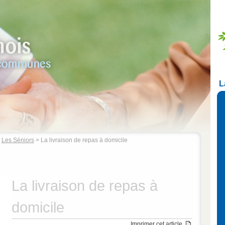
L
>
Les Séniors
> La livraison de repas à domicile
La livraison de repas à
domicile
Imprimer cet article